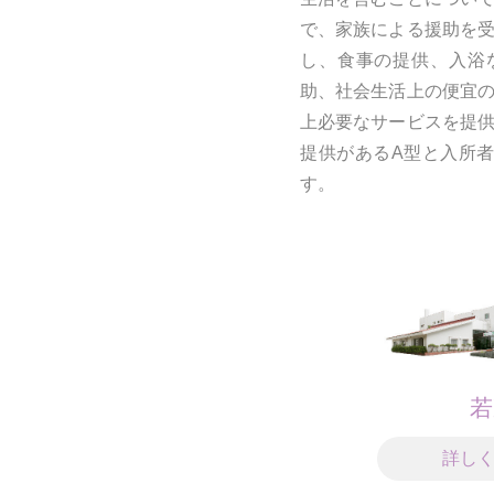
で、家族による援助を
し、食事の提供、入浴
助、社会生活上の便宜
上必要なサービスを提
提供があるA型と入所
す。
若
詳し